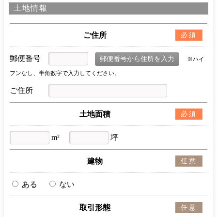
土地情報
ご住所
必須
郵便番号
※ハイ
フンなし、半角数字で入力してください。
ご住所
土地面積
必須
m²
坪
建物
任意
ある
ない
取引形態
任意