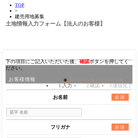
TOP
>
建売用地募集
土地情報入力フォーム【法人のお客様】
下の項目にご記入いただいた後、
確認
ボタンを押してく
ださい。
お客様情報
1.入力
2.確認
3.送信完了
お名前
必須
フリガナ
必須