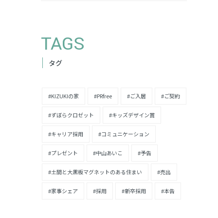
TAGS
タグ
#KIZUKIの家
#PRfree
#ご入居
#ご契約
#ずぼらクロゼット
#キッズデザイン賞
#キャリア採用
#コミュニケーション
#プレゼント
#中山あいこ
#予告
#土間と大黒板マグネットのある住まい
#売出
#家事シェア
#採用
#新卒採用
#本告