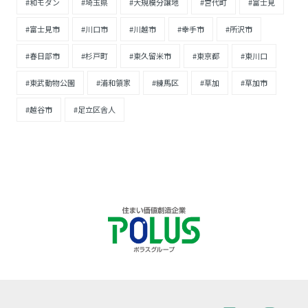
#和モダン
#埼玉県
#大規模分譲地
#宮代町
#富士見
#富士見市
#川口市
#川越市
#幸手市
#所沢市
#春日部市
#杉戸町
#東久留米市
#東京都
#東川口
#東武動物公園
#浦和領家
#練馬区
#草加
#草加市
#越谷市
#足立区舎人