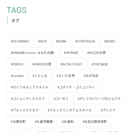
TAGS
タグ
#20 CANVAS
#ALTE
#AUBA
#CONTEQUA
#EAVES
#HANARE no ma -はなれの間-
#HE BASE
#KIZUKIの家
#OMOIS
#OMOISの家
#SLOW COAST
#THE BASE
#cassita
#ことしな
#さいたま市
#みずほ台
#カリフォルニアスタイル
#コネクト・コミュニティ
#コミュニティスクエア
#コーセリ
#ディスカバリープロジェクト
#ブルックスクエア
#ブルックリンカフェスタイル
#プレミア
#与野本町
#久喜市栗橋
#北浦和
#北足立郡伊奈町