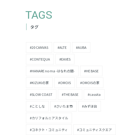
TAGS
タグ
#20 CANVAS
#ALTE
#AUBA
#CONTEQUA
#EAVES
#HANARE no ma -はなれの間-
#HE BASE
#KIZUKIの家
#OMOIS
#OMOISの家
#SLOW COAST
#THE BASE
#cassita
#ことしな
#さいたま市
#みずほ台
#カリフォルニアスタイル
#コネクト・コミュニティ
#コミュニティスクエア