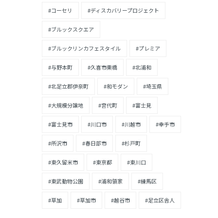
#コーセリ
#ディスカバリープロジェクト
#ブルックスクエア
#ブルックリンカフェスタイル
#プレミア
#与野本町
#久喜市栗橋
#北浦和
#北足立郡伊奈町
#和モダン
#埼玉県
#大規模分譲地
#宮代町
#富士見
#富士見市
#川口市
#川越市
#幸手市
#所沢市
#春日部市
#杉戸町
#東久留米市
#東京都
#東川口
#東武動物公園
#浦和領家
#練馬区
#草加
#草加市
#越谷市
#足立区舎人