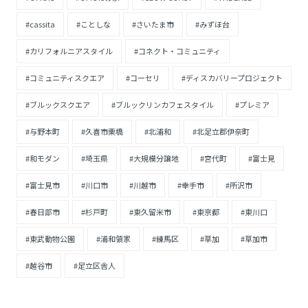
#cassita
#ことしな
#さいたま市
#みずほ台
#カリフォルニアスタイル
#コネクト・コミュニティ
#コミュニティスクエア
#コーセリ
#ディスカバリープロジェクト
#ブルックスクエア
#ブルックリンカフェスタイル
#プレミア
#与野本町
#久喜市栗橋
#北浦和
#北足立郡伊奈町
#和モダン
#埼玉県
#大規模分譲地
#宮代町
#富士見
#富士見市
#川口市
#川越市
#幸手市
#所沢市
#春日部市
#杉戸町
#東久留米市
#東京都
#東川口
#東武動物公園
#浦和領家
#練馬区
#草加
#草加市
#越谷市
#足立区舎人