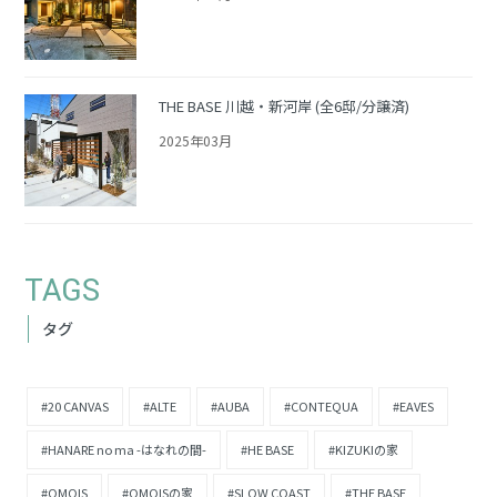
THE BASE 川越・新河岸 (全6邸/分譲済)
2025年03月
TAGS
タグ
#20 CANVAS
#ALTE
#AUBA
#CONTEQUA
#EAVES
#HANARE no ma -はなれの間-
#HE BASE
#KIZUKIの家
#OMOIS
#OMOISの家
#SLOW COAST
#THE BASE