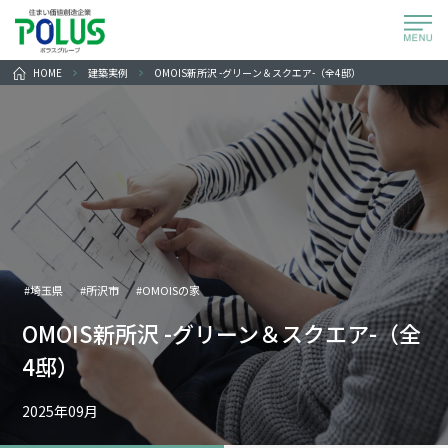
HOME
建築実例
OMOIS新所沢 -グリーン＆スクエア-（全4邸）
#埼玉県
#所沢市
#OMOISの家
OMOIS新所沢 -グリーン＆スクエア-（全
4邸）
2025年09月