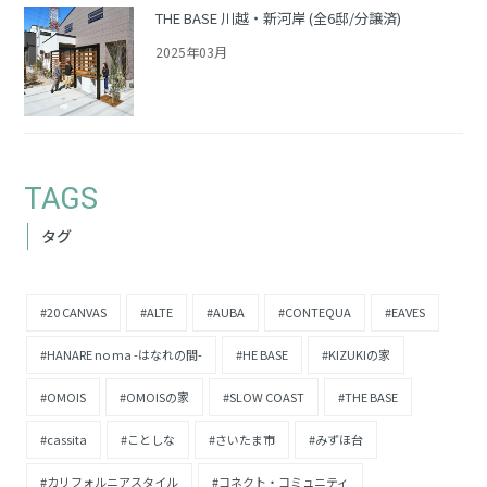
THE BASE 川越・新河岸 (全6邸/分譲済)
2025年03月
TAGS
タグ
#20 CANVAS
#ALTE
#AUBA
#CONTEQUA
#EAVES
#HANARE no ma -はなれの間-
#HE BASE
#KIZUKIの家
#OMOIS
#OMOISの家
#SLOW COAST
#THE BASE
#cassita
#ことしな
#さいたま市
#みずほ台
#カリフォルニアスタイル
#コネクト・コミュニティ