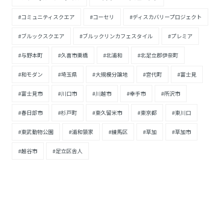
#コミュニティスクエア
#コーセリ
#ディスカバリープロジェクト
#ブルックスクエア
#ブルックリンカフェスタイル
#プレミア
#与野本町
#久喜市栗橋
#北浦和
#北足立郡伊奈町
#和モダン
#埼玉県
#大規模分譲地
#宮代町
#富士見
#富士見市
#川口市
#川越市
#幸手市
#所沢市
#春日部市
#杉戸町
#東久留米市
#東京都
#東川口
#東武動物公園
#浦和領家
#練馬区
#草加
#草加市
#越谷市
#足立区舎人