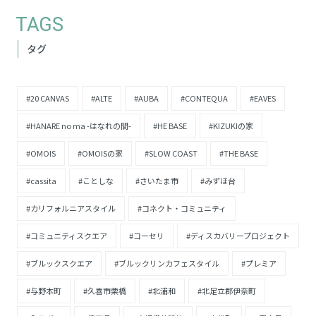
TAGS
タグ
#20 CANVAS
#ALTE
#AUBA
#CONTEQUA
#EAVES
#HANARE no ma -はなれの間-
#HE BASE
#KIZUKIの家
#OMOIS
#OMOISの家
#SLOW COAST
#THE BASE
#cassita
#ことしな
#さいたま市
#みずほ台
#カリフォルニアスタイル
#コネクト・コミュニティ
#コミュニティスクエア
#コーセリ
#ディスカバリープロジェクト
#ブルックスクエア
#ブルックリンカフェスタイル
#プレミア
#与野本町
#久喜市栗橋
#北浦和
#北足立郡伊奈町