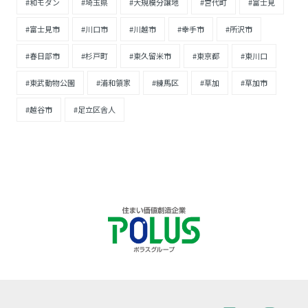
#和モダン
#埼玉県
#大規模分譲地
#宮代町
#富士見
#富士見市
#川口市
#川越市
#幸手市
#所沢市
#春日部市
#杉戸町
#東久留米市
#東京都
#東川口
#東武動物公園
#浦和領家
#練馬区
#草加
#草加市
#越谷市
#足立区舎人