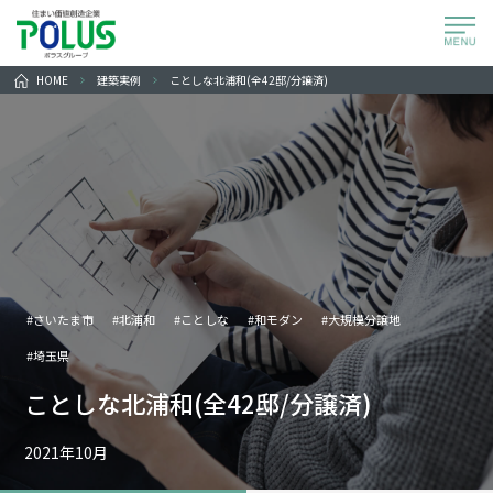
HOME
建築実例
ことしな北浦和(全42邸/分譲済)
#さいたま市
#北浦和
#ことしな
#和モダン
#大規模分譲地
#埼玉県
ことしな北浦和(全42邸/分譲済)
2021年10月