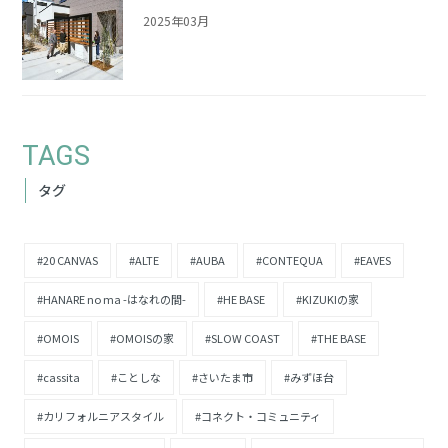
2025年03月
TAGS
タグ
#20 CANVAS
#ALTE
#AUBA
#CONTEQUA
#EAVES
#HANARE no ma -はなれの間-
#HE BASE
#KIZUKIの家
#OMOIS
#OMOISの家
#SLOW COAST
#THE BASE
#cassita
#ことしな
#さいたま市
#みずほ台
#カリフォルニアスタイル
#コネクト・コミュニティ