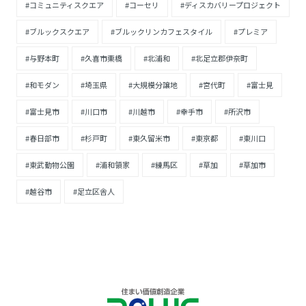
#コミュニティスクエア
#コーセリ
#ディスカバリープロジェクト
#ブルックスクエア
#ブルックリンカフェスタイル
#プレミア
#与野本町
#久喜市栗橋
#北浦和
#北足立郡伊奈町
#和モダン
#埼玉県
#大規模分譲地
#宮代町
#富士見
#富士見市
#川口市
#川越市
#幸手市
#所沢市
#春日部市
#杉戸町
#東久留米市
#東京都
#東川口
#東武動物公園
#浦和領家
#練馬区
#草加
#草加市
#越谷市
#足立区舎人